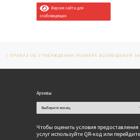
Версия сайта для
слабовидящих
Навигация по записям
Предыдущая запись
Архивы
Архивы
Чтобы оценить условия предоставления
услуг используйте QR-код или перейдит