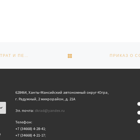
ОБРАТНО К СПИСКУ ЗАПИ
ПРИКАЗ ОБ УТВЕРЖДЕНИИ РАЗМЕРА ВОЗМЕЩЕНИЯ ЗАТРАТ И ПЕРЕЧНЯ УСЛУГ С РАСЦЕНКАМИ
628464, Ханты-Мансийский автономный округ-Югра,
г. Радужный, 2 микрорайон, д. 21А
Эл. почта:
dkrad@yandex.ru
Телефон:
+7 (34668) 4-28-41;
е
+7 (34668) 4-21-17;