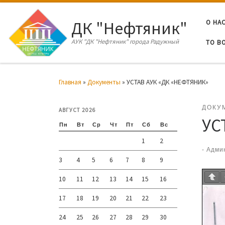
Перейти к содержимому
ДК "Нефтяник"
О НА
АУК "ДК "Нефтяник" города Радужный
ТО В
Главная
»
Документы
»
УСТАВ АУК «ДК «НЕФТЯНИК»
ДОКУ
АВГУСТ 2026
УС
Пн
Вт
Ср
Чт
Пт
Сб
Вс
1
2
-
Адми
3
4
5
6
7
8
9
10
11
12
13
14
15
16
17
18
19
20
21
22
23
24
25
26
27
28
29
30