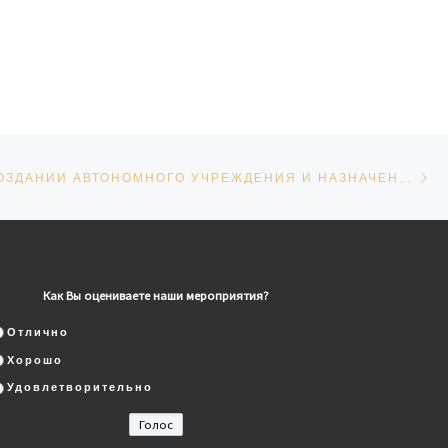
Сл
СЕЙ
ПРИКАЗ О СОЗДАНИИ АВТОНОМНОГО УЧРЕЖДЕНИЯ И НАЗНАЧЕНИЕ РУКОВОДИТЕЛЯ
Как Вы оцениваете наши мероприятия?
Отлично
Хорошо
Удовлетворительно