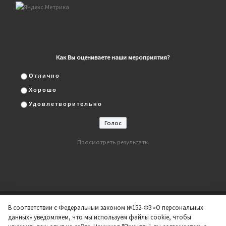
Как Вы оцениваете наши мероприятия?
Отлично
Хорошо
Удовлетворительно
Просмотреть результаты
В соответствии с Федеральным законом №152-ФЗ «О персональных
© 2026
ДК "Нефтяник"
– Все права защищены
данных» уведомляем, что мы используем файлы cookie, чтобы
Работает на
WP
– Разработан в
Тема Customizr