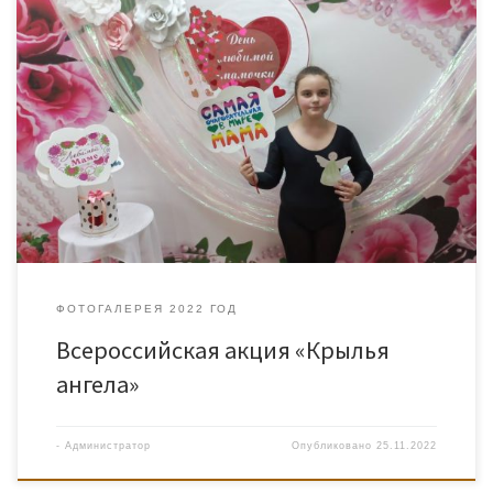
В преддверии Дня матери, во Дворце культуры «Нефтяник»
состоялась Всероссийская акция «Крылья ангела». Основная
цель акции — привлечение внимания общества к вопросам
материнства и детства, жизни детей, формирование ценностных
ориентаций у детей на добро и мир. Участники творческих
коллективов, в том числе из многодетных семей, с большой
радостью разукрашивали своего ангела-хранителя, […]
ФОТОГАЛЕРЕЯ 2022 ГОД
Всероссийская акция «Крылья
ангела»
-
Администратор
Опубликовано
25.11.2022