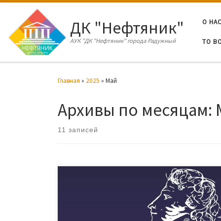
Перейти к содержимому
ДК "Нефтяник"
О НА
АУК "ДК "Нефтяник" города Радужный
ТО В
Главная
»
2025
»
Май
Архивы по месяцам:
11 записей