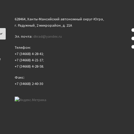
628464, Ханты-Мансийский автономный округ-Югра,
г. Радужный, 2 микрорайон, д. 21А
Эл. почта:
dkrad@yandex.ru
Телефон:
+7 (34668) 4-28-41;
е
+7 (34668) 4-21-17;
+7 (34668) 4-28-58.
Факс:
+7 (34668) 2-40-30