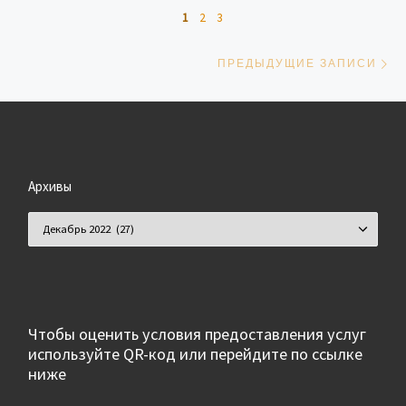
Навигация по записям
1
2
3
Пр
ПРЕДЫДУЩИЕ ЗАПИСИ
Архивы
Архивы
Чтобы оценить условия предоставления услуг
используйте QR-код или перейдите по ссылке
ниже