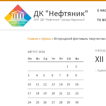
Перейти к содержимому
ДК "Нефтяник"
О НА
АУК "ДК "Нефтяник" города Радужный
ТО В
Главная
»
Афиша
»
XII городской фестиваль творчества
АФИШ
АВГУСТ 2026
XI
Пн
Вт
Ср
Чт
Пт
Сб
Вс
1
2
-
Адми
3
4
5
6
7
8
9
10
11
12
13
14
15
16
17
18
19
20
21
22
23
24
25
26
27
28
29
30