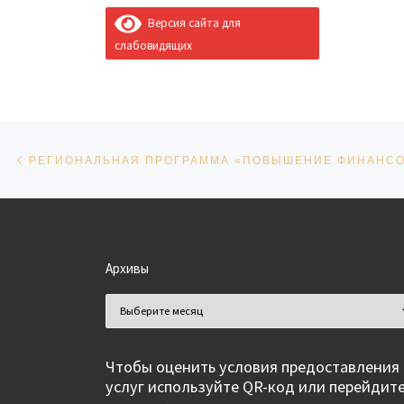
Версия сайта для
слабовидящих
Навигация по записям
Предыдущая запись
Архивы
Архивы
Чтобы оценить условия предоставления
услуг используйте QR-код или перейдит