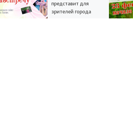
представит для
зрителей города
Радужный свою
творческую
концертную
программу «Весне
навстречу».