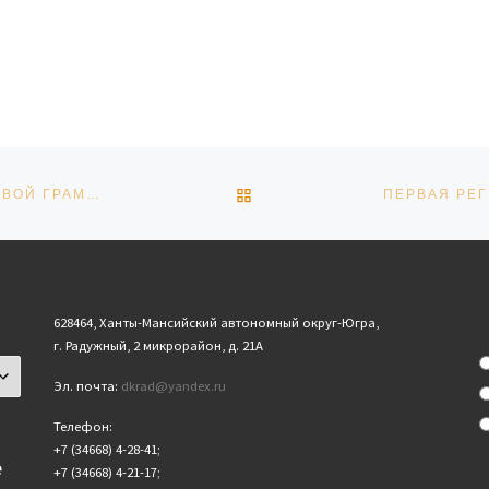
ОБРАТНО К СПИСКУ ЗАПИ
РЕГИОНАЛЬНАЯ ПРОГРАММА «ПОВЫШЕНИЕ ФИНАНСОВОЙ ГРАМОТНОСТИ НАСЕЛЕНИЯ ХАНТЫ-МАНСИЙСКОГО АВТОНОМНОГО ОКРУГА – ЮГРЫ НА 2022 – 2030 ГОДЫ»
628464, Ханты-Мансийский автономный округ-Югра,
г. Радужный, 2 микрорайон, д. 21А
Эл. почта:
dkrad@yandex.ru
Телефон:
+7 (34668) 4-28-41;
е
+7 (34668) 4-21-17;