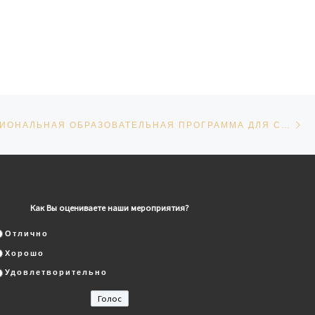
Сл
СЕЙ
ПЕРВАЯ РЕГИОНАЛЬНАЯ ОБРАЗОВАТЕЛЬНАЯ ПРОГРАММА ДЛЯ СПЕЦИАЛИСТОВ В МЕДИА СФЕРЕ «МЕДИА ШКОЛА»
Как Вы оцениваете наши мероприятия?
Отлично
Хорошо
Удовлетворительно