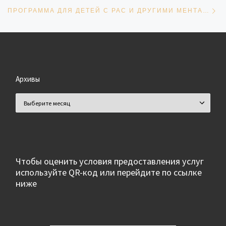
Сл
ПРОГРАММА ДЛЯ ДЕТЕЙ С РАС И ДРУГИМИ МЕНТАЛЬНЫМИ НАРУШЕНИЯМИ «НАРИСУЮ ЛЕТО МЕЛОМ. БЕРЕГИ СВОЮ ПЛАНЕТУ»
Архивы
Архивы
Чтобы оценить условия предоставления услуг
используйте QR-код или перейдите по ссылке
ниже