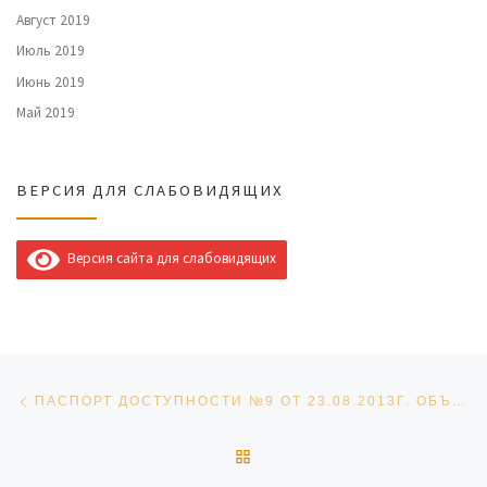
Август 2019
Июль 2019
Июнь 2019
Май 2019
ВЕРСИЯ ДЛЯ СЛАБОВИДЯЩИХ
Версия сайта для слабовидящих
Навигация по записям
Предыдущая запись
ПАСПОРТ ДОСТУПНОСТИ №9 ОТ 23.08.2013Г. ОБЪЕКТА СОЦИАЛЬНОМ ИНФРАСТРУКТУРЫ (НОВАЯ РЕДАКЦИЯ)
ОБРАТНО К СПИСКУ ЗАПИ