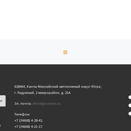
ОБРАТНО К СПИСКУ ЗАПИ
628464, Ханты-Мансийский автономный округ-Югра,
г. Радужный, 2 микрорайон, д. 21А
Эл. почта:
dkrad@yandex.ru
Телефон:
+7 (34668) 4-28-41;
е
+7 (34668) 4-21-17;