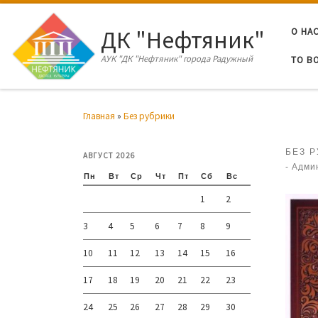
Перейти к содержимому
ДК "Нефтяник"
О НА
АУК "ДК "Нефтяник" города Радужный
ТО В
Главная
»
Без рубрики
БЕЗ 
АВГУСТ 2026
-
Адми
Пн
Вт
Ср
Чт
Пт
Сб
Вс
1
2
3
4
5
6
7
8
9
10
11
12
13
14
15
16
17
18
19
20
21
22
23
24
25
26
27
28
29
30