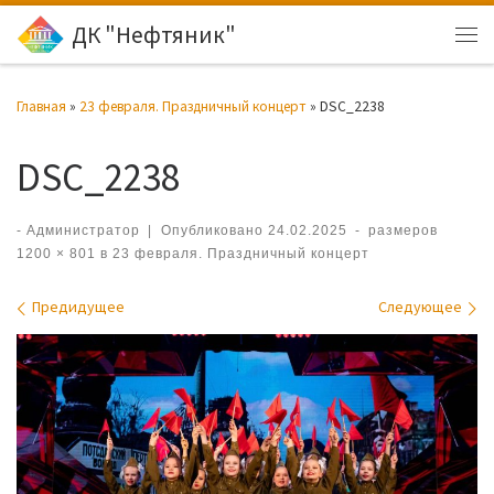
ДК "Нефтяник"
Перейти к содержимому
Ме
Главная
»
23 февраля. Праздничный концерт
»
DSC_2238
DSC_2238
-
Администратор
|
Опубликовано
24.02.2025
-
размеров
1200 × 801
в
23 февраля. Праздничный концерт
Навигация по изображениям
Предидущее
Следующее