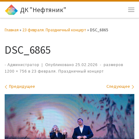
ДК "Нефтяник"
Перейти к содержимому
Ме
Главная
»
23 февраля. Праздничный концерт
»
DSC_6865
DSC_6865
-
Администратор
|
Опубликовано
25.02.2026
-
размеров
1200 × 756
в
23 февраля. Праздничный концерт
Навигация по изображениям
Предидущее
Следующее