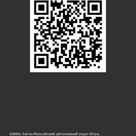
628464, Ханты-Мансийский автономный округ-Югра,