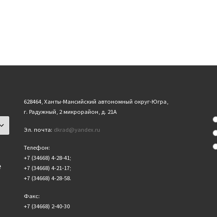
628464, Ханты-Мансийский автономный округ-Югра,
г. Радужный, 2 микрорайон, д. 21А
Эл. почта:
dkrad@yandex.ru
Телефон:
+7 (34668) 4-28-41;
е
+7 (34668) 4-21-17;
+7 (34668) 4-28-58.
Факс:
+7 (34668) 2-40-30