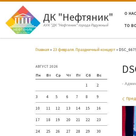
Перейти к содержимому
ДК "Нефтяник"
О НА
АУК "ДК "Нефтяник" города Радужный
ТО В
Главная
»
23 февраля. Праздничный концерт
»
DSC_667
DS
АВГУСТ 2026
Пн
Вт
Ср
Чт
Пт
Сб
Вс
-
Адми
1
2
3
4
5
6
7
8
9
Нав
Пре
10
11
12
13
14
15
16
17
18
19
20
21
22
23
24
25
26
27
28
29
30