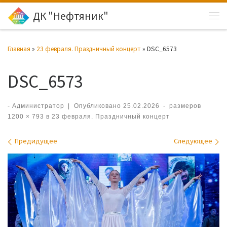
ДК "Нефтяник"
Перейти к содержимому
Ме
Главная
»
23 февраля. Праздничный концерт
»
DSC_6573
DSC_6573
-
Администратор
|
Опубликовано
25.02.2026
-
размеров
1200 × 793
в
23 февраля. Праздничный концерт
Навигация по изображениям
Предидущее
Следующее