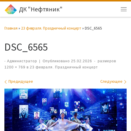
ДК "Нефтяник"
Перейти к содержимому
Ме
Главная
»
23 февраля. Праздничный концерт
»
DSC_6565
DSC_6565
-
Администратор
|
Опубликовано
25.02.2026
-
размеров
1200 × 769
в
23 февраля. Праздничный концерт
Навигация по изображениям
Предидущее
Следующее