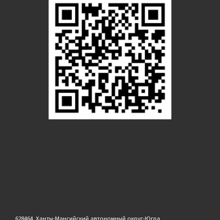
628464, Ханты-Мансийский автономный округ-Югра,