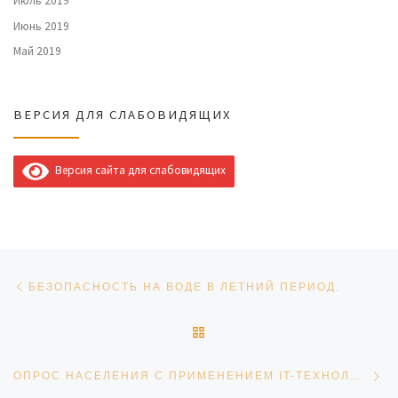
Июль 2019
Июнь 2019
Май 2019
ВЕРСИЯ ДЛЯ СЛАБОВИДЯЩИХ
Версия сайта для слабовидящих
Навигация по записям
Предыдущая запись
БЕЗОПАСНОСТЬ НА ВОДЕ В ЛЕТНИЙ ПЕРИОД.
ОБРАТНО К СПИСКУ ЗАПИ
Сл
ОПРОС НАСЕЛЕНИЯ С ПРИМЕНЕНИЕМ IT-ТЕХНОЛОГИЙ ЗА 2022 ГОД