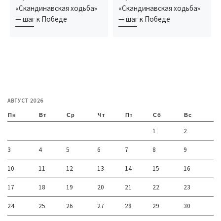
«Скандинавская ходьба»
«Скандинавская ходьба»
— шаг к Победе
— шаг к Победе
АВГУСТ 2026
Пн
Вт
Ср
Чт
Пт
Сб
Вс
1
2
3
4
5
6
7
8
9
10
11
12
13
14
15
16
17
18
19
20
21
22
23
24
25
26
27
28
29
30