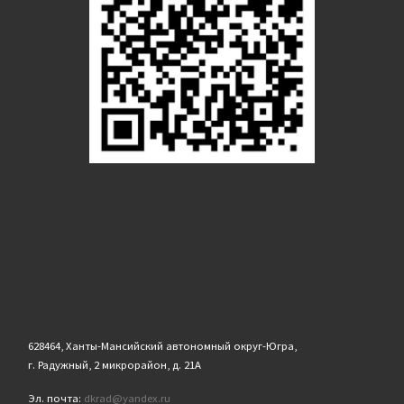
628464, Ханты-Мансийский автономный округ-Югра,
г. Радужный, 2 микрорайон, д. 21А
Эл. почта:
dkrad@yandex.ru