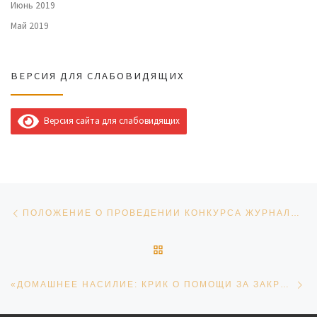
Июнь 2019
Май 2019
ВЕРСИЯ ДЛЯ СЛАБОВИДЯЩИХ
Версия сайта для слабовидящих
Навигация по записям
Предыдущая запись
ПОЛОЖЕНИЕ О ПРОВЕДЕНИИ КОНКУРСА ЖУРНАЛИСТ ГОДА ЮГРЫ_2023
ОБРАТНО К СПИСКУ ЗАПИ
Сл
«ДОМАШНЕЕ НАСИЛИЕ: КРИК О ПОМОЩИ ЗА ЗАКРЫТОЙ ДВЕРЬЮ».