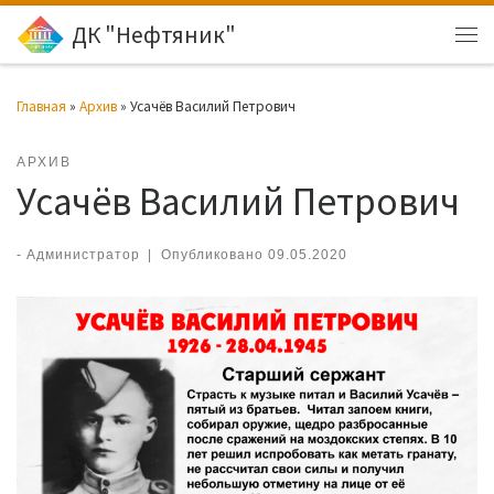
ДК "Нефтяник"
Перейти к содержимому
Ме
Главная
»
Архив
»
Усачёв Василий Петрович
АРХИВ
Усачёв Василий Петрович
-
Администратор
|
Опубликовано
09.05.2020