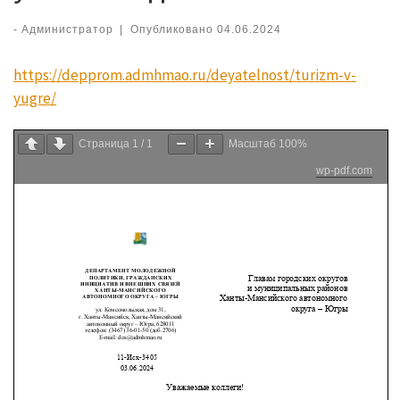
-
Администратор
|
Опубликовано
04.06.2024
https://depprom.admhmao.ru/deyatelnost/turizm-v-
yugre/
Страница
1
/
1
Масштаб
100%
wp-pdf.com