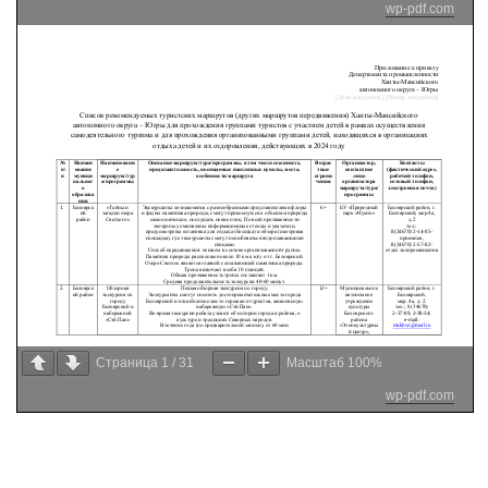
wp-pdf.com
Страница
1
/
31
Масштаб
100%
wp-pdf.com