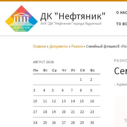
Перейти к содержимому
ДК "Нефтяник"
О НА
АУК "ДК "Нефтяник" города Радужный
ТО В
Главная
»
Документы
»
Разное
»
Семейный флешмоб «По
РАЗН
АВГУСТ 2026
Се
Пн
Вт
Ср
Чт
Пт
Сб
Вс
1
2
-
Адми
3
4
5
6
7
8
9
10
11
12
13
14
15
16
17
18
19
20
21
22
23
24
25
26
27
28
29
30