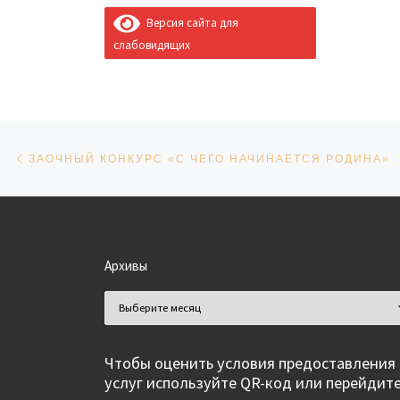
Версия сайта для
слабовидящих
Навигация по записям
Предыдущая запись
ЗАОЧНЫЙ КОНКУРС «С ЧЕГО НАЧИНАЕТСЯ РОДИНА»
Архивы
Архивы
Чтобы оценить условия предоставления
услуг используйте QR-код или перейдит