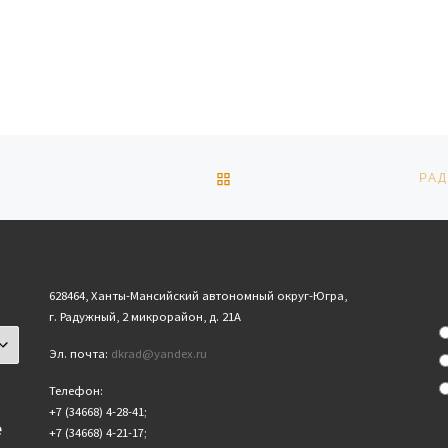
ОБРАТНО К СПИСКУ ЗАПИ
РА
628464, Ханты-Мансийский автономный округ-Югра,
г. Радужный, 2 микрорайон, д. 21А
Эл. почта:
dkrad@yandex.ru
Телефон:
+7 (34668) 4-28-41;
е
+7 (34668) 4-21-17;