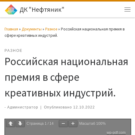
ДК "Нефтяник"
Перейти к содержимому
Ме
Главная
»
Документы
»
Разное
»
Российская национальная премия в
сфере креативных индустрий.
РАЗНОЕ
Российская национальная
премия в сфере
креативных индустрий.
-
Администратор
|
Опубликовано
12.10.2022
Страница
1
/
14
Масштаб
100%
wp-pdf.com