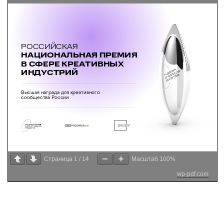
Страница
1
/
14
Масштаб
100%
wp-pdf.com