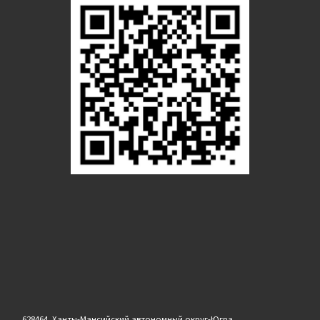
628464, Ханты-Мансийский автономный округ-Югра,