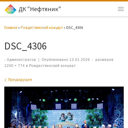
ДК "Нефтяник"
Перейти к содержимому
Ме
Главная
»
Рождественский концерт
»
DSC_4306
DSC_4306
-
Администратор
|
Опубликовано
13.01.2026
-
размеров
1200 × 774
в
Рождественский концерт
Навигация по изображениям
Предидущее