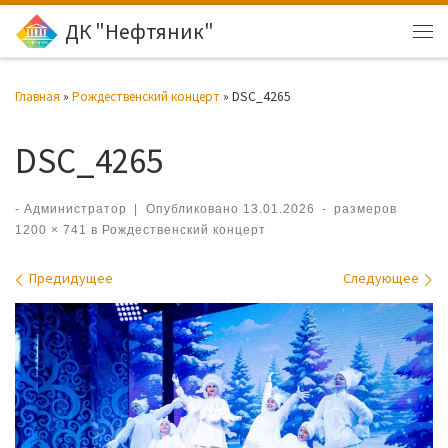
ДК "Нефтяник"
Перейти к содержимому
Ме
Главная
»
Рождественский концерт
»
DSC_4265
DSC_4265
-
Администратор
|
Опубликовано
13.01.2026
-
размеров
1200 × 741
в
Рождественский концерт
Навигация по изображениям
Предидущее
Следующее