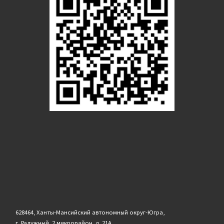
628464, Ханты-Мансийский автономный округ-Югра,
г. Радужный, 2 микрорайон, д. 21А