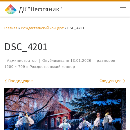
ДК "Нефтяник"
Перейти к содержимому
Ме
Главная
»
Рождественский концерт
»
DSC_4201
DSC_4201
-
Администратор
|
Опубликовано
13.01.2026
-
размеров
1200 × 709
в
Рождественский концерт
Навигация по изображениям
Предидущее
Следующее