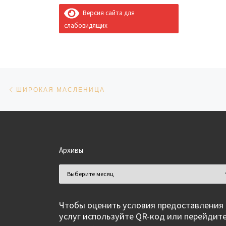
Версия сайта для
слабовидящих
Навигация по записям
Предыдущая запись
ШИРОКАЯ МАСЛЕНИЦА
Архивы
Архивы
Чтобы оценить условия предоставления
услуг используйте QR-код или перейдит