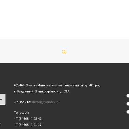
ОБРАТНО К СПИСКУ ЗАПИ
628464, Ханты-Мансийский автономный округ-Югра,
г. Радужный, 2 микрорайон, д. 21А
Эл. почта:
dkrad@yandex.ru
Телефон:
+7 (34668) 4-28-41;
е
+7 (34668) 4-21-17;