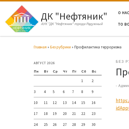
Перейти к содержимому
ДК "Нефтяник"
О НА
АУК "ДК "Нефтяник" города Радужный
ТО В
Главная
»
Без рубрики
»
Профилактика терроризма
БЕЗ 
АВГУСТ 2026
Пр
Пн
Вт
Ср
Чт
Пт
Сб
Вс
1
2
-
Адми
3
4
5
6
7
8
9
https:
10
11
12
13
14
15
16
idApp
17
18
19
20
21
22
23
24
25
26
27
28
29
30