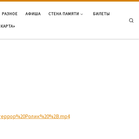
РАЗНОЕ
АФИША
СТЕНА ПАМЯТИ
БИЛЕТЫ
Se
КАРТА»
титеррор%20Ролик%20%2B.mp4