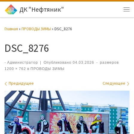
ДК "Нефтяник"
Перейти к содержимому
Ме
Главная
»
ПРОВОДЫ ЗИМЫ
»
DSC_8276
DSC_8276
-
Администратор
|
Опубликовано
04.03.2026
-
размеров
1200 × 762
в
ПРОВОДЫ ЗИМЫ
Навигация по изображениям
Предидущее
Следующее