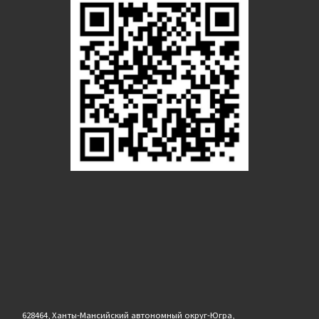
628464, Ханты-Мансийский автономный округ-Югра,