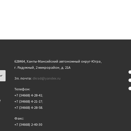
628464, Ханты-Мансийский автономный округ-Югра,
г. Радужный, 2 микрорайон, д. 21А
Эл. почта:
dkrad@yandex.ru
Телефон:
+7 (34668) 4-28-41;
е
+7 (34668) 4-21-17;
+7 (34668) 4-28-58.
Факс:
+7 (34668) 2-40-30