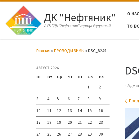
Перейти к содержимому
ДК "Нефтяник"
О НА
АУК "ДК "Нефтяник" города Радужный
ТО В
Главная
»
ПРОВОДЫ ЗИМЫ
»
DSC_8249
DS
АВГУСТ 2026
Пн
Вт
Ср
Чт
Пт
Сб
Вс
-
Адми
1
2
3
4
5
6
7
8
9
Нав
Пре
10
11
12
13
14
15
16
17
18
19
20
21
22
23
24
25
26
27
28
29
30