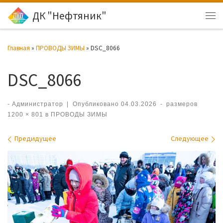
ДК "Нефтяник"
Перейти к содержимому
Ме
Главная
»
ПРОВОДЫ ЗИМЫ
»
DSC_8066
DSC_8066
-
Администратор
|
Опубликовано
04.03.2026
-
размеров
1200 × 801
в
ПРОВОДЫ ЗИМЫ
Навигация по изображениям
Предидущее
Следующее