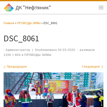
ДК "Нефтяник"
Перейти к содержимому
Ме
Главная
»
ПРОВОДЫ ЗИМЫ
»
DSC_8061
DSC_8061
-
Администратор
|
Опубликовано
04.03.2026
-
размеров
1200 × 804
в
ПРОВОДЫ ЗИМЫ
Навигация по изображениям
Предидущее
Следующее