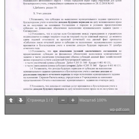
Страница
1
/
2
Масштаб
100%
wp-pdf.com