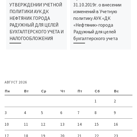
УТВЕРЖДЕНИИ УЧЕТНОЙ
31.10.2019г. о внесении
ПОЛИТИКИ АУК ДК
изменений в Учетную
НЕФТЯНИК ГОРОДА
политику АУК «ДК
РАДУЖНЫЙ ДЛЯ ЦЕЛЕЙ
«Нефтяник» города
БУХГАЛТЕРСКОГО УЧЕТА И
Радужный для целей
НАЛОГООБЛОЖЕНИЯ
бухгалтерского учета
АВГУСТ 2026
Пн
Вт
Ср
Чт
Пт
Сб
Вс
1
2
3
4
5
6
7
8
9
10
11
12
13
14
15
16
17
18
19
20
21
22
23