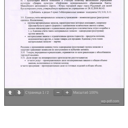
Страница
1
/
2
Масштаб
100%
wp-pdf.com