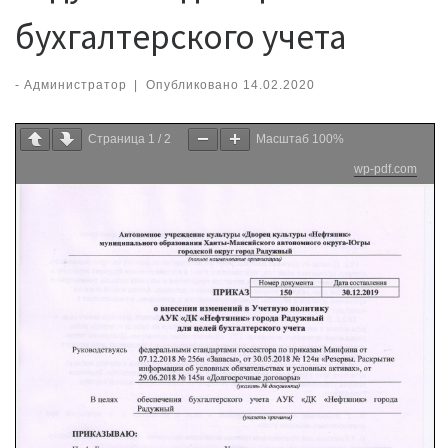
бухгалтерского учета
-
Администратор
|
Опубликовано
14.02.2020
Страница
1
/
2
Масштаб
100%
wp-pdf.com