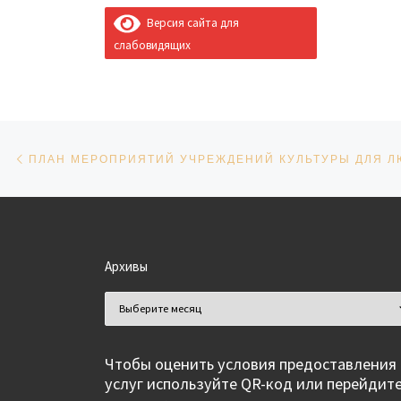
Версия сайта для
слабовидящих
Навигация по записям
Предыдущая запись
Архивы
Архивы
Чтобы оценить условия предоставления
услуг используйте QR-код или перейдит