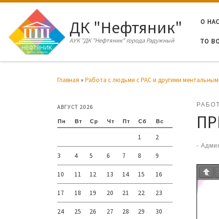
Перейти к содержимому
ДК "Нефтяник"
О НА
АУК "ДК "Нефтяник" города Радужный
ТО В
Главная
»
Работа с людьми с РАС и другими ментальны
РАБО
АВГУСТ 2026
ПР
Пн
Вт
Ср
Чт
Пт
Сб
Вс
1
2
-
Адми
3
4
5
6
7
8
9
10
11
12
13
14
15
16
17
18
19
20
21
22
23
24
25
26
27
28
29
30