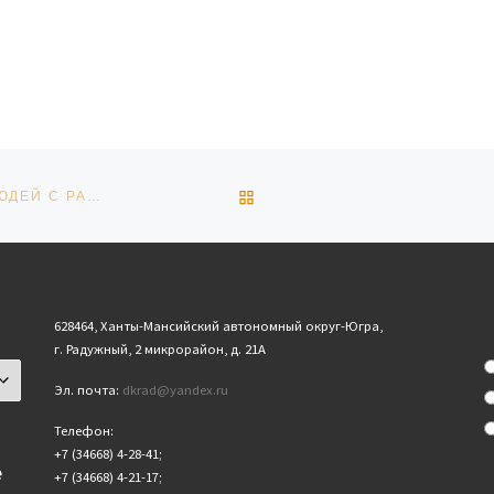
ОБРАТНО К СПИСКУ ЗАПИ
ПЛАН МЕРОПРИЯТИЙ УЧРЕЖДЕНИЙ КУЛЬТУРЫ ДЛЯ ЛЮДЕЙ С РАС НА 2019 ГОД
628464, Ханты-Мансийский автономный округ-Югра,
г. Радужный, 2 микрорайон, д. 21А
Эл. почта:
dkrad@yandex.ru
Телефон:
+7 (34668) 4-28-41;
е
+7 (34668) 4-21-17;