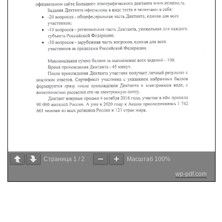
Страница
1
/
2
Масштаб
100%
wp-pdf.com