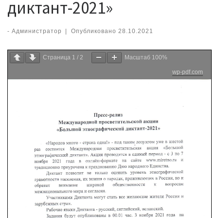
диктант-2021»
-
Администратор
|
Опубликовано
28.10.2021
Страница
1
/
2
Масштаб
100%
wp-pdf.com