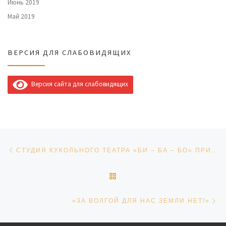
Июнь 2019
Май 2019
ВЕРСИЯ ДЛЯ СЛАБОВИДЯЩИХ
Версия сайта для слабовидящих
Навигация по записям
Предыдущая запись
СТУДИЯ КУКОЛЬНОГО ТЕАТРА «БИ – БА – БО» ПРИГЛАШАЕТ НА СПЕКТАКЛЬ « КОШКИН ДОМ»
ОБРАТНО К СПИСКУ ЗАПИ
Сл
«ЗА ВОЛГОЙ ДЛЯ НАС ЗЕМЛИ НЕТ!»