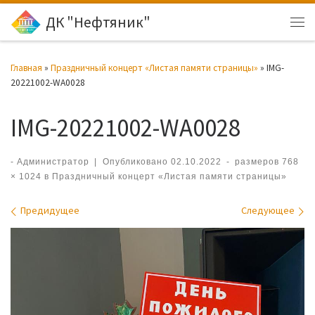
ДК "Нефтяник"
Перейти к содержимому
Ме
Главная
»
Праздничный концерт «Листая памяти страницы»
»
IMG-
20221002-WA0028
IMG-20221002-WA0028
-
Администратор
|
Опубликовано
02.10.2022
-
размеров
768
× 1024
в
Праздничный концерт «Листая памяти страницы»
Навигация по изображениям
Предидущее
Следующее