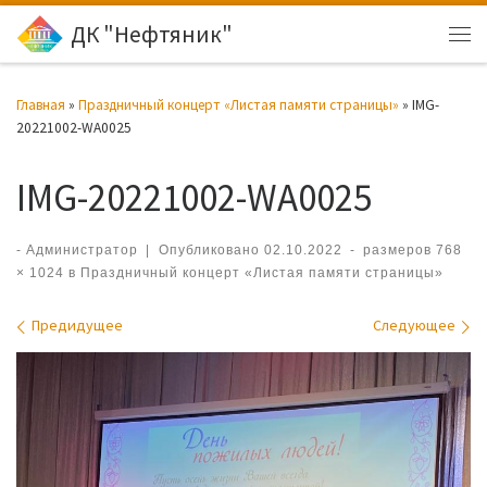
ДК "Нефтяник"
Перейти к содержимому
Ме
Главная
»
Праздничный концерт «Листая памяти страницы»
»
IMG-
20221002-WA0025
IMG-20221002-WA0025
-
Администратор
|
Опубликовано
02.10.2022
-
размеров
768
× 1024
в
Праздничный концерт «Листая памяти страницы»
Навигация по изображениям
Предидущее
Следующее