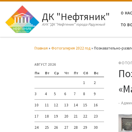
Перейти к содержимому
ДК "Нефтяник"
О НА
АУК "ДК "Нефтяник" города Радужный
ТО В
Главная
»
Фотогалерея 2022 год
»
Познавательно-развл
ФОТО
АВГУСТ 2026
По
Пн
Вт
Ср
Чт
Пт
Сб
Вс
1
2
«М
3
4
5
6
7
8
9
-
Адми
10
11
12
13
14
15
16
17
18
19
20
21
22
23
24
25
26
27
28
29
30