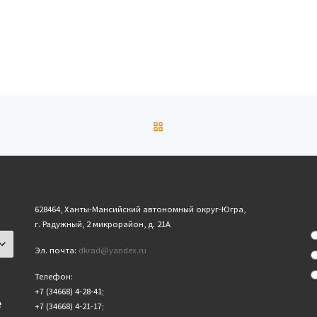
ОБРАТНО К СПИСКУ ЗАПИ
628464, Ханты-Мансийский автономный округ-Югра,
г. Радужный, 2 микрорайон, д. 21А
Эл. почта:
dkrad@yandex.ru
Телефон:
+7 (34668) 4-28-41;
е
+7 (34668) 4-21-17;