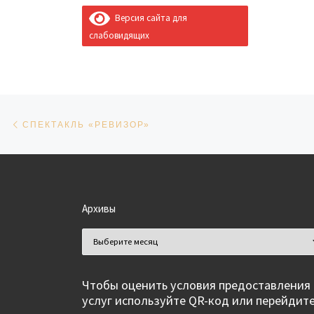
Версия сайта для
слабовидящих
Навигация по записям
Предыдущая запись
СПЕКТАКЛЬ «РЕВИЗОР»
Архивы
Архивы
Чтобы оценить условия предоставления
услуг используйте QR-код или перейдит