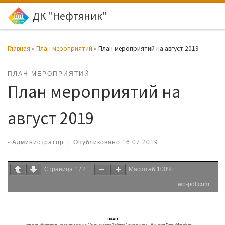
ДК "Нефтяник"
Перейти к содержимому
Ме
Главная
»
План мероприятий
»
План мероприятий на август 2019
ПЛАН МЕРОПРИЯТИЙ
План мероприятий на
август 2019
-
Администратор
|
Опубликовано
16.07.2019
Страница
1
/
2
Масштаб
100%
wp-pdf.com