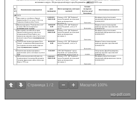
Страница
1
/
2
Масштаб
100%
wp-pdf.com