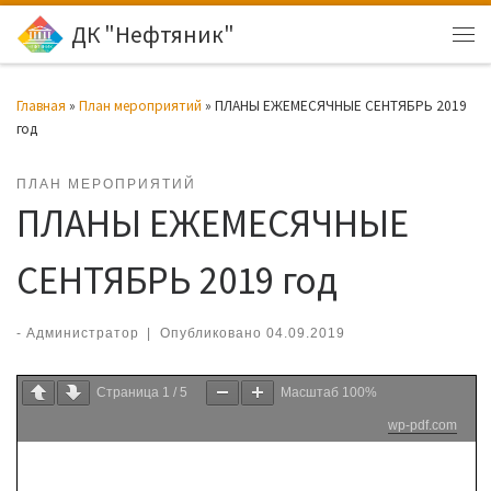
ДК "Нефтяник"
Перейти к содержимому
Ме
Главная
»
План мероприятий
»
ПЛАНЫ ЕЖЕМЕСЯЧНЫЕ СЕНТЯБРЬ 2019
год
ПЛАН МЕРОПРИЯТИЙ
ПЛАНЫ ЕЖЕМЕСЯЧНЫЕ
СЕНТЯБРЬ 2019 год
-
Администратор
|
Опубликовано
04.09.2019
Страница
1
/
5
Масштаб
100%
wp-pdf.com