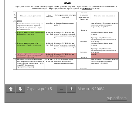
Страница
1
/
5
Масштаб
100%
wp-pdf.com