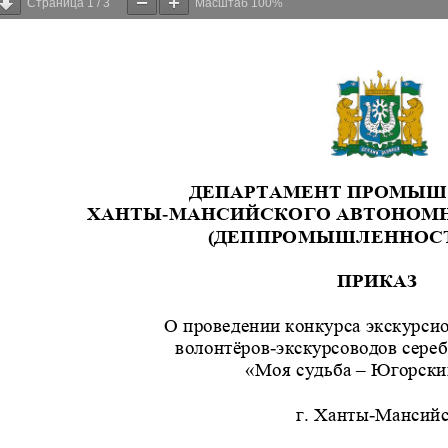
Страница
1
/
3
Масштаб
100%