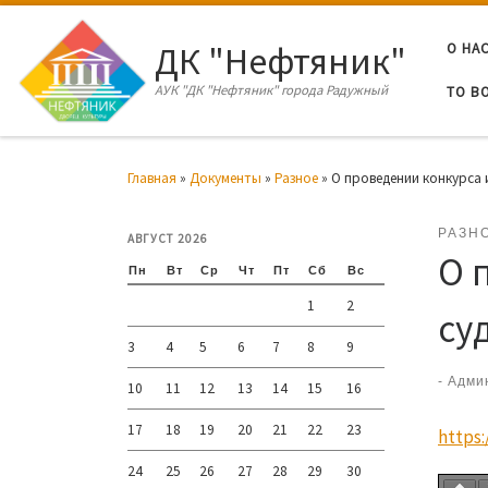
Перейти к содержимому
ДК "Нефтяник"
О НА
АУК "ДК "Нефтяник" города Радужный
ТО В
Главная
»
Документы
»
Разное
»
О проведении конкурса 
РАЗН
АВГУСТ 2026
О 
Пн
Вт
Ср
Чт
Пт
Сб
Вс
1
2
су
3
4
5
6
7
8
9
-
Адми
10
11
12
13
14
15
16
17
18
19
20
21
22
23
https
24
25
26
27
28
29
30