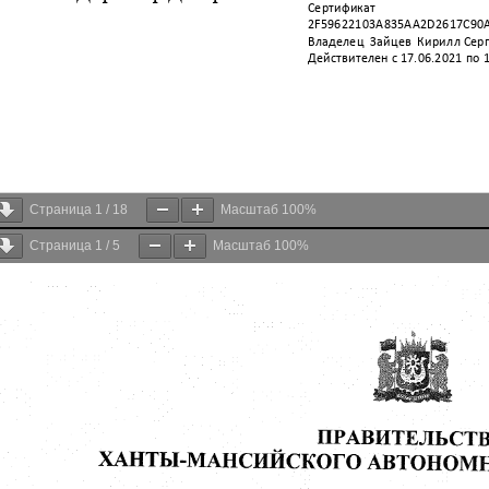
Страница
1
/
18
Масштаб
100%
Страница
1
/
5
Масштаб
100%