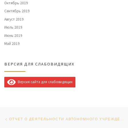
Октябрь 2019
Сентябрь 2019
Август 2019
Июль 2019
Июнь 2019
Май 2019
ВЕРСИЯ ДЛЯ СЛАБОВИДЯЩИХ
Версия сайта для слабовидящих
Навигация по записям
Предыдущая запись
ОТЧЕТ О ДЕЯТЕЛЬНОСТИ АВТОНОМНОГО УЧРЕЖДЕНИЯ КУЛЬТУРЫ «ДВОРЕЦ КУЛЬТУРЫ «НЕФТЯНИК» ГОРОДСКОГО ОКРУГА РАДУЖНЫЙ ХМАО-ЮГРЫ