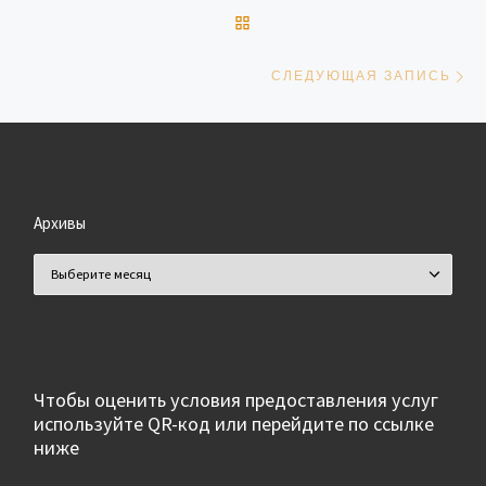
ОБРАТНО К СПИСКУ ЗАПИ
Сл
СЛЕДУЮЩАЯ ЗАПИСЬ
Архивы
Архивы
Чтобы оценить условия предоставления услуг
используйте QR-код или перейдите по ссылке
ниже