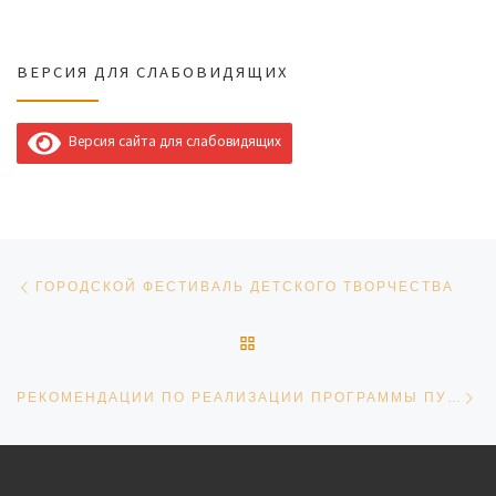
ВЕРСИЯ ДЛЯ СЛАБОВИДЯЩИХ
Версия сайта для слабовидящих
Навигация по записям
Предыдущая запись
ГОРОДСКОЙ ФЕСТИВАЛЬ ДЕТСКОГО ТВОРЧЕСТВА
ОБРАТНО К СПИСКУ ЗАПИ
Сл
РЕКОМЕНДАЦИИ ПО РЕАЛИЗАЦИИ ПРОГРАММЫ ПУШКИНСКАЯ КАРТА