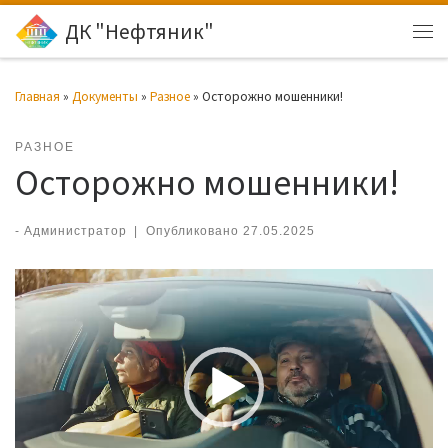
ДК "Нефтяник"
Перейти к содержимому
Ме
Главная
»
Документы
»
Разное
»
Осторожно мошенники!
РАЗНОЕ
Осторожно мошенники!
-
Администратор
|
Опубликовано
27.05.2025
Видеоплеер