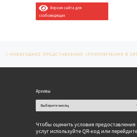
Версия сайта для
слабовидящих
Навигация по записям
Предыдущая запись
НОВОГОДНЕЕ ПРЕДСТАВЛЕНИЕ «ПРИКЛЮЧЕНИЯ В ЗИ
Архивы
Архивы
Чтобы оценить условия предоставления
услуг используйте QR-код или перейдит