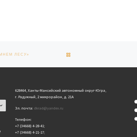
ОБРАТНО К СПИСКУ ЗАПИ
МНЕМ ЛЕСУ»
628464, Ханты-Мансийский автономный округ-Югра,
г. Радужный, 2 микрорайон, д. 21А
Эл. почта:
dkrad@yandex.ru
Телефон:
+7 (34668) 4-28-41;
е
+7 (34668) 4-21-17;