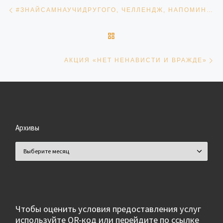
Навигация по записям
Предыдущая запись
#ЗНАЙСАМНАУЧИДРУГОГО, ЧЕЛЛЕНДЖ, НАПОМИНАЮЩИЙ ПОСЛЕДОВАТЕЛЬНОСТЬ ДЕЙСТВИЙ ПРИ СИГНАЛЕ «ВНИМАНИЕ ВСЕМ!».
ОБРАТНО К СПИСКУ ЗАПИ
Сл
АКЦИЯ «НЕТ НЕНАВИСТИ И ВРАЖДЕ»
Архивы
Архивы
Чтобы оценить условия предоставления услуг
используйте QR-код или перейдите по ссылке