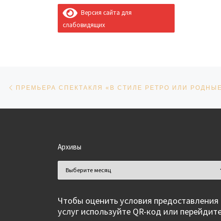
Версия сайта для
слабовидящих
Навигация по записям
Предыдущая запись
ПРЕМЬЕРА СПЕКТАКЛЯ «В СТИЛЕ РЕТРО ИЛИ РОДНЫ
Архивы
Архивы
Чтобы оценить условия предоставления
услуг используйте QR-код или перейдит