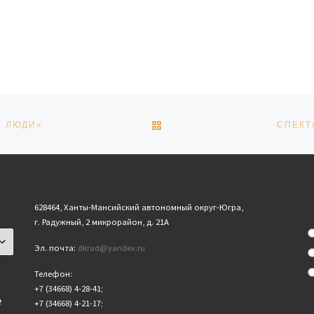
ОБРАТНО К СПИСКУ ЗАПИ
Е ЛЮДИ»
СПЕКТ
628464, Ханты-Мансийский автономный округ-Югра,
г. Радужный, 2 микрорайон, д. 21А
Эл. почта:
dkrad@yandex.ru
Телефон:
+7 (34668) 4-28-41;
е
+7 (34668) 4-21-17;