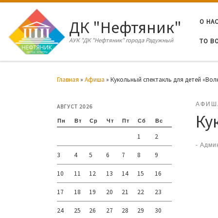
Перейти к содержимому
ДК "Нефтяник"
О НА
АУК "ДК "Нефтяник" города Радужный
ТО В
Главная
»
Афиша
»
Кукольный спектакль для детей «Волк
АФИШ
АВГУСТ 2026
Ку
Пн
Вт
Ср
Чт
Пт
Сб
Вс
1
2
-
Адми
3
4
5
6
7
8
9
10
11
12
13
14
15
16
17
18
19
20
21
22
23
24
25
26
27
28
29
30