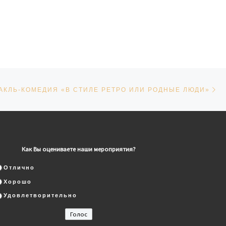
Сл
СЕЙ
АКЛЬ-КОМЕДИЯ «В СТИЛЕ РЕТРО ИЛИ РОДНЫЕ ЛЮДИ»
Как Вы оцениваете наши мероприятия?
Отлично
Хорошо
Удовлетворительно