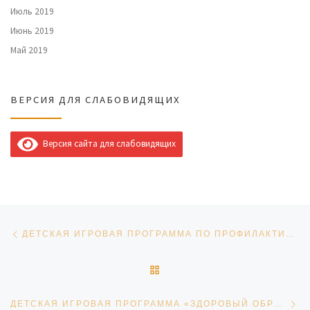
Июль 2019
Июнь 2019
Май 2019
ВЕРСИЯ ДЛЯ СЛАБОВИДЯЩИХ
Версия сайта для слабовидящих
Навигация по записям
Предыдущая запись
ДЕТСКАЯ ИГРОВАЯ ПРОГРАММА ПО ПРОФИЛАКТИКЕ ДЕТСКОГО ТРАВМАТИЗМА НА ДОРОГАХ
ОБРАТНО К СПИСКУ ЗАПИ
Сл
ДЕТСКАЯ ИГРОВАЯ ПРОГРАММА «ЗДОРОВЫЙ ОБРАЗ ЖИЗНИ»