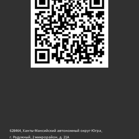
628464, Ханты-Мансийский автономный округ-Югра,
г. Радужный, 2 микрорайон, д. 21А