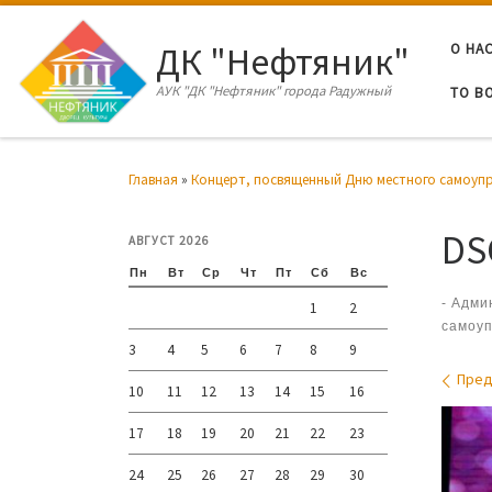
Перейти к содержимому
ДК "Нефтяник"
О НА
АУК "ДК "Нефтяник" города Радужный
ТО В
Главная
»
Концерт, посвященный Дню местного самоупр
DS
АВГУСТ 2026
Пн
Вт
Ср
Чт
Пт
Сб
Вс
-
Адми
1
2
самоуп
3
4
5
6
7
8
9
Нав
Пре
10
11
12
13
14
15
16
17
18
19
20
21
22
23
24
25
26
27
28
29
30