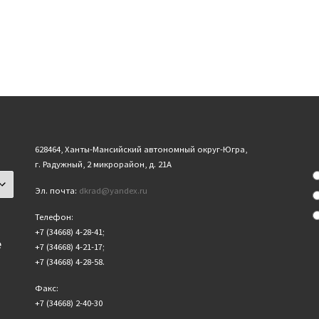
628464, Ханты-Мансийский автономный округ-Югра,
г. Радужный, 2 микрорайон, д. 21А
Эл. почта:
dkrad@yandex.ru
Телефон:
+7 (34668) 4-28-41;
е
+7 (34668) 4-21-17;
+7 (34668) 4-28-58.
Факс:
+7 (34668) 2-40-30