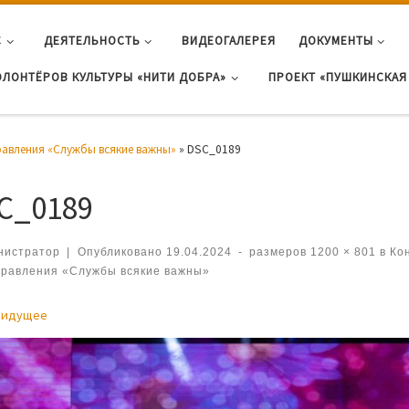
С
ДЕЯТЕЛЬНОСТЬ
ВИДЕОГАЛЕРЕЯ
ДОКУМЕНТЫ
ОЛОНТЁРОВ КУЛЬТУРЫ «НИТИ ДОБРА»
ПРОЕКТ «ПУШКИНСКАЯ 
авления «Службы всякие важны»
»
DSC_0189
C_0189
нистратор
|
Опубликовано
19.04.2024
-
размеров
1200 × 801
в
Кон
равления «Службы всякие важны»
игация по изображениям
дидущее