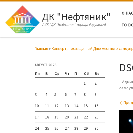
Перейти к содержимому
ДК "Нефтяник"
О НА
АУК "ДК "Нефтяник" города Радужный
ТО В
Главная
»
Концерт, посвященный Дню местного самоупр
DS
АВГУСТ 2026
Пн
Вт
Ср
Чт
Пт
Сб
Вс
-
Адми
1
2
самоуп
3
4
5
6
7
8
9
Нав
Пре
10
11
12
13
14
15
16
17
18
19
20
21
22
23
24
25
26
27
28
29
30