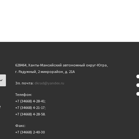
628464, Ханты-Мансийский автономный округ-Югра,
г. Радужный, 2 микрорайон, д. 21А
Эл. почта:
dkrad@yandex.ru
Телефон:
+7 (34668) 4-28-41;
е
+7 (34668) 4-21-17;
+7 (34668) 4-28-58.
Факс:
+7 (34668) 2-40-30