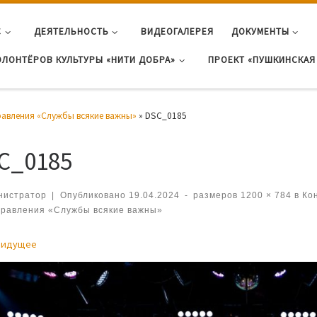
С
ДЕЯТЕЛЬНОСТЬ
ВИДЕОГАЛЕРЕЯ
ДОКУМЕНТЫ
ОЛОНТЁРОВ КУЛЬТУРЫ «НИТИ ДОБРА»
ПРОЕКТ «ПУШКИНСКАЯ 
авления «Службы всякие важны»
»
DSC_0185
C_0185
нистратор
|
Опубликовано
19.04.2024
-
размеров
1200 × 784
в
Кон
равления «Службы всякие важны»
игация по изображениям
дидущее