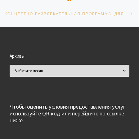
Сл
КОНЦЕРТНО-РАЗВЛЕКАТЕЛЬНАЯ ПРОГРАММА, ДЛЯ ЛЮДЕЙ С ОГРАНИЧЕННЫМИ ВОЗМОЖНОСТЯМИ ЗДОРОВЬЯ (ВЗРОСЛАЯ АУДИТОРИЯ)
Архивы
Архивы
Чтобы оценить условия предоставления услуг
используйте QR-код или перейдите по ссылке
ниже