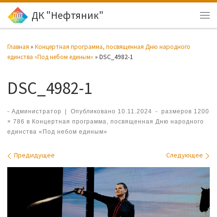
ДК "Нефтяник"
Перейти к содержимому
Ме
Главная
»
Концертная программа, посвященная Дню народного
единства «Под небом единым»
»
DSC_4982-1
DSC_4982-1
-
Администратор
|
Опубликовано
10.11.2024
-
размеров
1200
× 786
в
Концертная программа, посвященная Дню народного
единства «Под небом единым»
Навигация по изображениям
Предидущее
Следующее