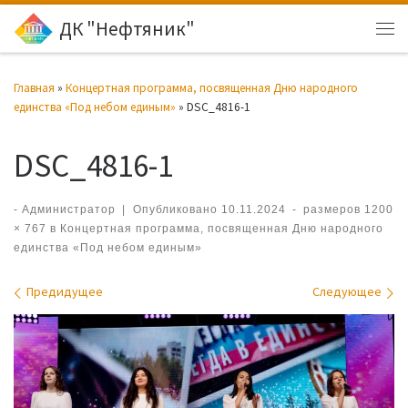
ДК "Нефтяник"
Перейти к содержимому
Ме
Главная
»
Концертная программа, посвященная Дню народного
единства «Под небом единым»
»
DSC_4816-1
DSC_4816-1
-
Администратор
|
Опубликовано
10.11.2024
-
размеров
1200
× 767
в
Концертная программа, посвященная Дню народного
единства «Под небом единым»
Навигация по изображениям
Предидущее
Следующее